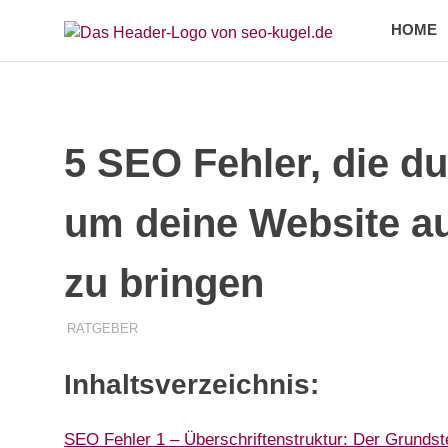
Zum
HOME
Seok
Inhalt
SEO
springen
Manager
–
/
Webseiten
optimieren
SEO
5 SEO Fehler, die d
für
um deine Website au
jeden
zu bringen
3. SEPTEMBER 2024
MANFRED WEIDINGER
RATGEBER
Inhaltsverzeichnis:
SEO Fehler 1 – Überschriftenstruktur: Der Grundst